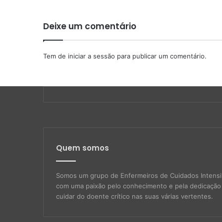
Deixe um comentário
Tem de
iniciar a sessão
para publicar um comentário.
Quem somos
Somos um grupo de Enfermeiros de Cuidados Intens
com uma paixão pelo conhecimento e pela dedicaçã
cuidar do doente crítico nas suas várias vertentes.