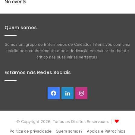
No events
Quem somos
Somos um grupo de Enfermeiros de Cuidados Intensivos com uma
paixão pelo conhecimento e pela dedicação em cuidar do doente
crítico nas suas várias vertentes.
Estamos nas Redes Sociais
Facebook
LinkedIn
Instagram
© Copyright 2026, Todos os Direitos Reservados |
Política de privacidade
Quem somos?
Apoios e Patrocínios